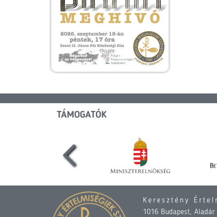
TÁMOGATÓK
Keresztény Értel
1016 Budapest, Aladár u