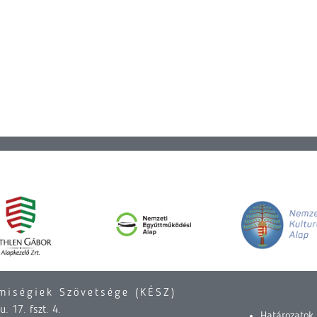
miségiek Szövetsége (KÉSZ)
. 17. fszt. 4.
Határozatok