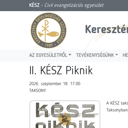
KÉSZ
-
Civil evangelizációs egyesület
Kereszté
AZ EGYESÜLETRŐL
TEVÉKENYSÉGÜNK
HE
II. KÉSZ Piknik
2026. szeptember 18. 17:00
TAKSONY
A KÉSZ taks
Taksonyban 