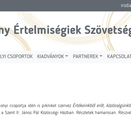
irod
ny Értelmiségiek Szövetsé
LYI CSOPORTOK
KIADVÁNYOK
PARTNEREK
KAPCSOLA
onyi csoportja idén is pikniket szervez
Értékeinkből erőt, közösségünkb
a Szent II. János Pál Közösségi Házban. Részletek hamarosan. Részvét