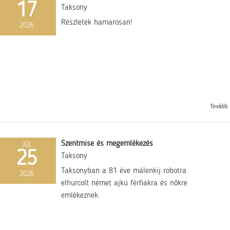
17
Taksony
Részletek hamarosan!
2026
Tovább
Szentmise és megemlékezés
JÚL
25
Taksony
Taksonyban a 81 éve málenkij robotra
2026
elhurcolt német ajkú férfiakra és nőkre
emlékeznek.