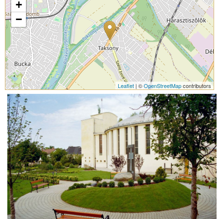
+
−
Leaflet
| ©
OpenStreetMap
contributors