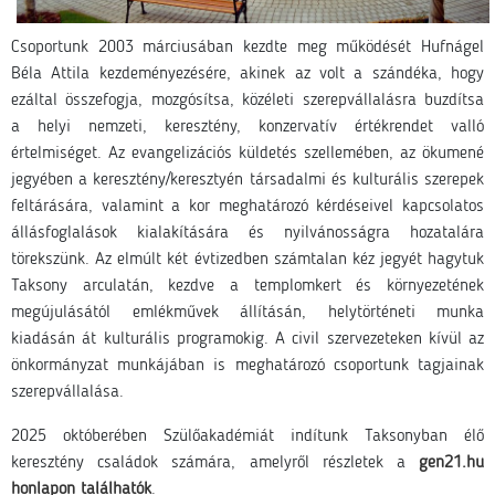
Csoportunk 2003 márciusában kezdte meg működését Hufnágel
Béla Attila kezdeményezésére, akinek az volt a szándéka, hogy
ezáltal összefogja, mozgósítsa, közéleti szerepvállalásra buzdítsa
a helyi nemzeti, keresztény, konzervatív értékrendet valló
értelmiséget. Az evangelizációs küldetés szellemében, az ökumené
jegyében a keresztény/keresztyén társadalmi és kulturális szerepek
feltárására, valamint a kor meghatározó kérdéseivel kapcsolatos
állásfoglalások kialakítására és nyilvánosságra hozatalára
törekszünk. Az elmúlt két évtizedben számtalan kéz jegyét hagytuk
Taksony arculatán, kezdve a templomkert és környezetének
megújulásától emlékművek állításán, helytörténeti munka
kiadásán át kulturális programokig. A civil szervezeteken kívül az
önkormányzat munkájában is meghatározó csoportunk tagjainak
szerepvállalása.
2025 októberében Szülőakadémiát indítunk Taksonyban élő
keresztény családok számára, amelyről részletek a
gen21.hu
honlapon találhatók
.