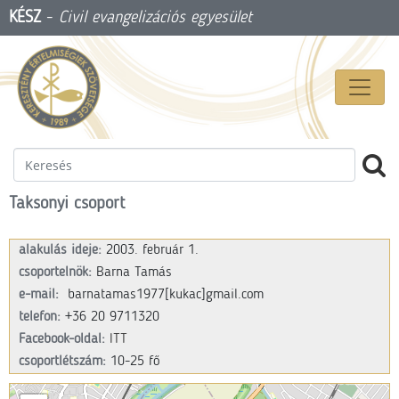
KÉSZ
-
Civil evangelizációs egyesület
Taksonyi csoport
alakulás ideje:
2003. február 1.
csoportelnök:
Barna Tamás
e-mail:
barnatamas1977[kukac]gmail.com
telefon:
+36 20 9711320
Facebook-oldal:
ITT
csoportlétszám:
10-25 fő