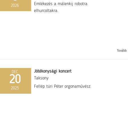
Emlékezés a málenkij robotra
2026
elhurcoltakra.
Tovább
Jótékonysági koncert
DEC
20
Taksony
Fellép túri Péter orgonaművész.
2025