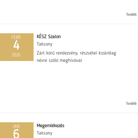
Tovább
KÉSZ Szalon
FEBR
4
Taksony
Zárt körű rendezvény, részvétel kizárólag
2026
névre szóló meghívóval.
Tovább
Megemlékezés
JAN
6
Taksony