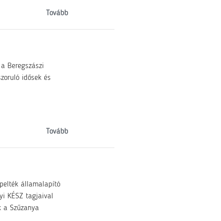
Tovább
 a Beregszászi
zoruló idősek és
Tovább
pelték államalapító
yi KÉSZ tagjaival
k a Szűzanya