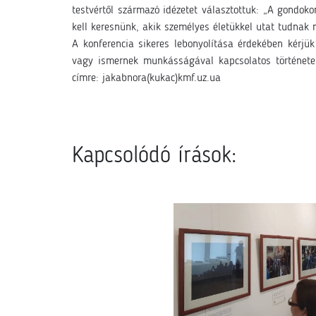
testvértől származó idézetet választottuk: „A gondok
kell keresnünk, akik személyes életükkel utat tudnak 
A konferencia sikeres lebonyolítása érdekében kérjü
vagy ismernek munkásságával kapcsolatos történetet
címre: jakabnora(kukac)kmf.uz.ua
Kapcsolódó írások: