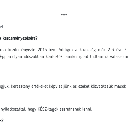
***
el
 a kezdeményezésére?
ácsa kezdeményezte 2015-ben. Addigra a közösség már 2-3 éve kap
. Éppen olyan időszakban kérdezték, amikor igent tudtam rá válaszolni
gjuk, keresztény értékeket képviseljünk és ezeket közvetítésük mások f
nyilatkozattal, hogy KÉSZ-tagok szeretnének lenni.
k?