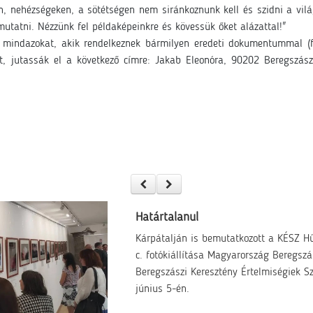
on, nehézségeken, a sötétségen nem siránkoznunk kell és szidni a vil
mutatni. Nézzünk fel példaképeinkre és kövessük őket alázattal!"
k mindazokat, akik rendelkeznek bármilyen eredeti dokumentummal (fén
, jutassák el a következő címre: Jakab Eleonóra, 90202 Beregszász,
Határtalanul
Kárpátalján is bemutatkozott a KÉSZ H
c. fotókiállítása Magyarország Beregszá
Beregszászi Keresztény Értelmiségiek 
június 5-én.