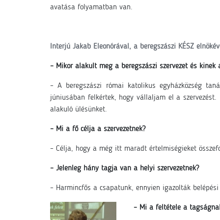
avatása folyamatban van.
Interjú Jakab Eleonórával, a beregszászi KÉSZ elnökév
– Mikor alakult meg a beregszászi szervezet és kinek
– A beregszászi római katolikus egyházközség tan
júniusában felkértek, hogy vállaljam el a szervezést
alakuló ülésünket.
– Mi a fő célja a szervezetnek?
– Célja, hogy a még itt maradt értelmiségieket összefo
– Jelenleg hány tagja van a helyi szervezetnek?
– Harmincfős a csapatunk, ennyien igazolták belépési 
– Mi a feltétele a tagságna