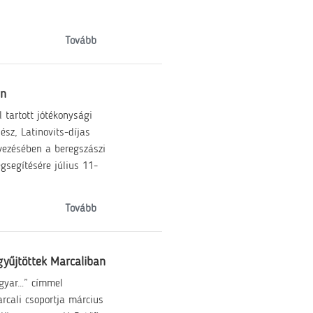
Tovább
an
tartott jótékonysági
sz, Latinovits-díjas
vezésében a beregszászi
gsegítésére július 11-
Tovább
gyűjtöttek Marcaliban
gyar…” címmel
rcali csoportja március