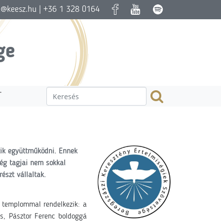
a@keesz.hu
| +36 1 328 0164
ge
T
zik együttműködni. Ennek
ég tagjai nem sokkal
észt vállaltak.
k templommal rendelkezik:
a
s, Pásztor Ferenc boldoggá