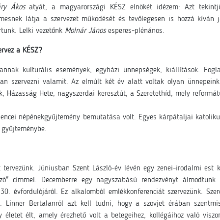
ry Ákos
atyát, a magyarországi KÉSZ elnökét idézem: Azt tekintjü
elmesnek látja a szervezet működését és tevőlegesen is hozzá kíván 
ortunk. Lelki vezetőnk
Molnár János
esperes-plénános.
ervez a KÉSZ?
annak kulturális események, egyházi ünnepségek, kiállítások. Fogla
n szervezni valamit. Az elmúlt két év alatt voltak olyan ünnepein
 Házasság Hete, nagyszerdai keresztút, a Szeretethíd, mely reformátu
encei népénekgyűjtemény bemutatása volt. Egyes kárpátaljai katoliku
a gyűjteménybe.
 tervezünk. Júniusban Szent László-év lévén egy zenei-irodalmi est k
 szó" címmel. Decemberre egy nagyszabású rendezvényt álmodtu
30. évfordulójáról. Ez alkalomból emlékkonferenciát szervezünk. Sze
. Linner Bertalanról azt kell tudni, hogy a szovjet érában szentm
életet élt, amely érezhető volt a betegeihez, kollégáihoz való visz