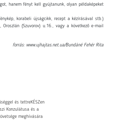
ágot, hanem fényt kell gyújtanunk, olyan példaképeket
ykép, korabeli újságcikk, recept a kézírásával stb.)
 Oroszlán (Szuvorov) u.16., vagy a következő e-mail
forrás: www.ujhajtas.net.ua/Bundáné Fehér Rita
űséggel és tettreKÉSZen
szi Konzulátusa és a
Szövetsége meghívására