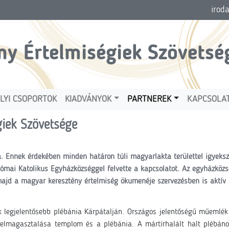
irod
ny Értelmiségiek Szövetsé
LYI CSOPORTOK
KIADVÁNYOK
PARTNEREK
KAPCSOLA
giek Szövetsége
. Ennek érdekében minden határon túli magyarlakta területtel igyeks
ai Katolikus Egyházközséggel felvette a kapcsolatot. Az egyházközs
jd a magyar keresztény értelmiség ökumenéje szervezésben is aktív r
k legjelentősebb plébánia Kárpátalján. Országos jelentőségű műemlé
 Felmagasztalása templom és a plébánia. A
mártírhalált halt plébáno