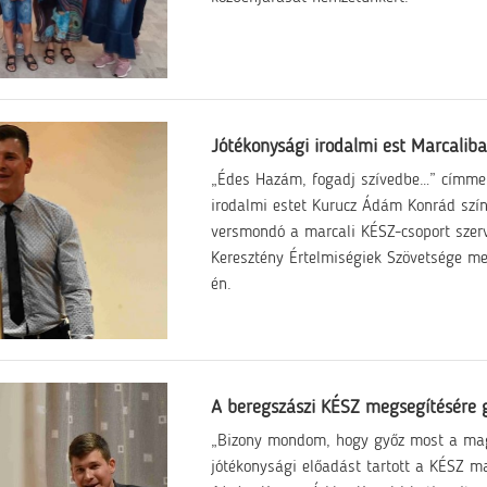
Jótékonysági irodalmi est Marcalib
„Édes Hazám, fogadj szívedbe…” címmel 
irodalmi estet Kurucz Ádám Konrád színé
versmondó a marcali KÉSZ-csoport szer
Keresztény Értelmiségiek Szövetsége me
én.
A beregszászi KÉSZ megsegítésére 
„Bizony mondom, hogy győz most a ma
jótékonysági előadást tartott a KÉSZ ma