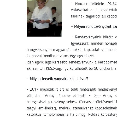
– Nincsen feltétele.
Maklá
válaszokat ad, illetve ért
filiáinak tagjaiból áll csop
– Milyen rendezvényeket sz
– Rendezvényeink között v
Igyekszünk minden hónapba
hangverseny, a magyarságunkkal kapcsolatos ünnepek,
és hozzuk rendbe a város egy-egy részét.
Idén egyik legsikeresebb rendezvényünk a Kárpát-med
aki szintén KÉSZ-tag, így kerülhetett be 50 énekünk 
– Milyen terveik vannak az idei évre?
– 2017 második felére is több fontosabb rendezvényt
Júliusban Arany János-estet tartunk „200 Arany
beregszászi keresztény sebész főorvos születésének 1
tárgyi emlékeket), melyek személyéhez kapcsolódnak
katolikus templomban is halt meg. Példás keresztény 