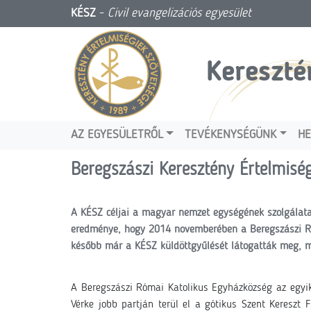
KÉSZ
-
Civil evangelizációs egyesület
Kereszté
AZ EGYESÜLETRŐL
TEVÉKENYSÉGÜNK
HE
Beregszászi Keresztény Értelmisé
A KÉSZ céljai a magyar nemzet egységének szolgálata
eredménye, hogy 2014 novemberében a Beregszászi Róm
később már a KÉSZ küldöttgyűlését látogatták meg, ma
A Beregszászi Római Katolikus Egyházközség az egyi
Vérke jobb partján terül el a gótikus Szent Kereszt