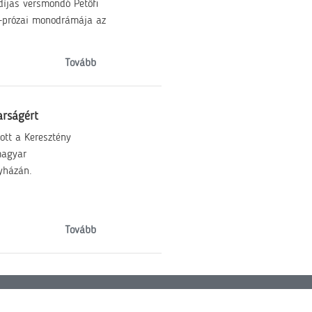
díjas versmondó Petőfi
s-prózai monodrámája az
Tovább
arságért
ott a Keresztény
magyar
gyházán.
Tovább