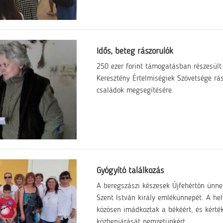
Idős, beteg rászorulók
250 ezer forint támogatásban részesült
Keresztény Értelmiségiek Szövetsége rás
családok megsegítésére.
Gyógyító találkozás
A beregszászi készesek Újfehértón ünne
Szent István király emlékünnepét. A hel
közösen imádkoztak a békéért, és kérté
közbenjárását nemzetünkért.