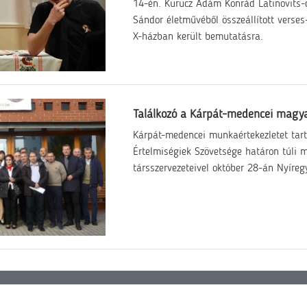
14-én. Kurucz Ádám Konrád Latinovits-
Sándor életművéből összeállított verse
X-házban került bemutatásra.
Találkozó a Kárpát-medencei magy
Kárpát-medencei munkaértekezletet tart
Értelmiségiek Szövetsége határon túli 
társszervezeteivel október 28-án Nyíre