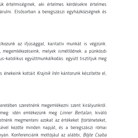
k értelmiséginek, aki értelmes kérdésekre értelmes
járulni. Elsősorban a beregszászi egyházközségnek és
lkozunk az ifjúsággal, karitatív munkát is végzünk.
k, megemlékezéseink, melyek ismétlődnek: a pünkösdi
s-katolikus együttmunkálkodás: együtt tisztítjuk meg
s énekeink kottáit
Krajnik Irén
kántorunk készítette el,
eretében szeretnénk megemlékezni szent királyunkról.
nk meg: idén emlékezünk meg
Linner Bertalan
, kiváló
retnénk megmenteni azokat az értékeket (történeteket,
isével kezdte minden napját, és a beregszászi római
onyán. Konferenciánk mottójául az alábbi,
Böjte Csaba