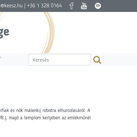
a@keesz.hu
| +36 1 328 0164
ge
T
fiak és nők málenkij robotra elhurcolásáról. A
/B.), majd a templom kertjében az emlékműnél