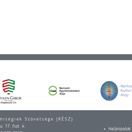
miségiek Szövetsége (KÉSZ)
. 17. fszt. 4.
Határozatok