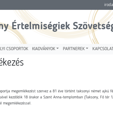
irod
ny Értelmiségiek Szövetsé
LYI CSOPORTOK
KIADVÁNYOK
PARTNEREK
KAPCSOLA
ékezés
portja megemlékezést szervez a 81 éve történt taksonyi német ajkú fér
sével kezdődik 18 órakor a Szent Anna-templomban (Taksony, Fő tér 1
tól megemlékezéssel.