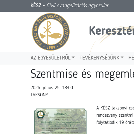
KÉSZ
-
Civil evangelizációs egyesület
Kereszté
AZ EGYESÜLETRŐL
TEVÉKENYSÉGÜNK
HE
Szentmise és megeml
2026. július 25. 18:00
TAKSONY
A KÉSZ taksonyi cso
rendezvény szentmi
folytatlódik 19 órá