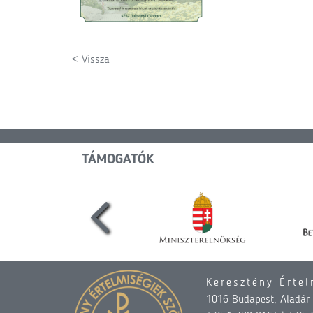
< Vissza
TÁMOGATÓK
Keresztény Értel
1016 Budapest, Aladár u