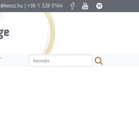
a@keesz.hu
| +36 1 328 0164
ge
T