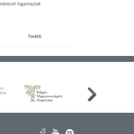
üldetését fogalmazták
Tovább