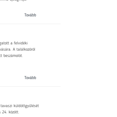
Tovább
atott a felvidéki
ására. A találkozóról
tt beszámolót.
Tovább
 tavaszi küldöttgyűlését
 24. között.