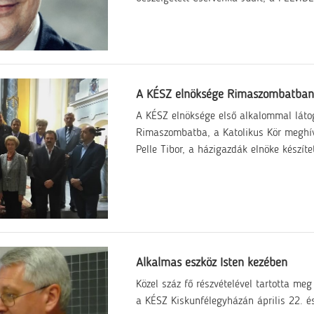
A KÉSZ elnöksége Rimaszombatban
A KÉSZ elnöksége első alkalommal látog
Rimaszombatba, a Katolikus Kör meghív
Pelle Tibor, a házigazdák elnöke készíte
Alkalmas eszköz Isten kezében
Közel száz fő részvételével tartotta meg
a KÉSZ Kiskunfélegyházán április 22. és