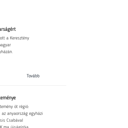
arságért
ott a Keresztény
magyar
gyházán.
Tovább
teménye
emény öt régió:
és az anyaország egyházi
csis Csabával
K.ma újságírója.