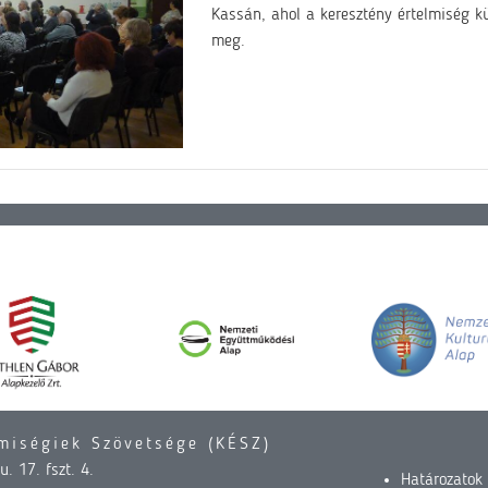
Kassán, ahol a keresztény értelmiség k
meg.
miségiek Szövetsége (KÉSZ)
. 17. fszt. 4.
Határozatok