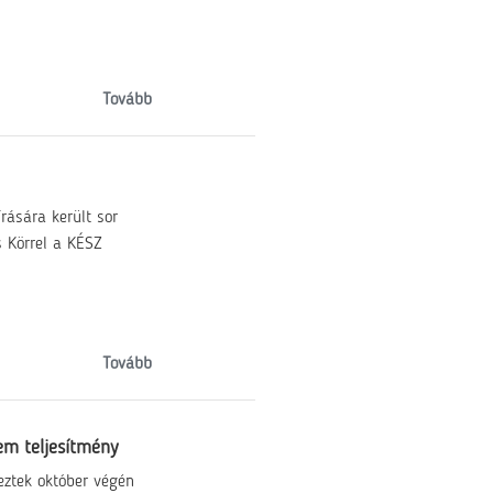
Tovább
rására került sor
 Körrel a KÉSZ
Tovább
em teljesítmény
eztek október végén