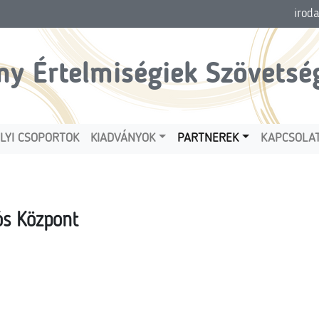
irod
ny Értelmiségiek Szövetsé
LYI CSOPORTOK
KIADVÁNYOK
PARTNEREK
KAPCSOLA
ós Központ