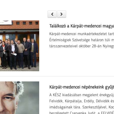
Találkozó a Kárpát-medencei magy
Kárpát-medencei munkaértekezletet tart
Értelmiségiek Szövetsége határon túli 
társszervezeteivel október 28-án Nyíre
Kárpát-medencei népénekeink gyűj
A KÉSZ kiadásában megjelent énekgyűjt
Felvidék, Kárpátalja, Erdély, Délvidék 
imádságainak tára. Szerkesztőjével, Ko
beszélgetett Cservenka Judit, a FELVIDÉ