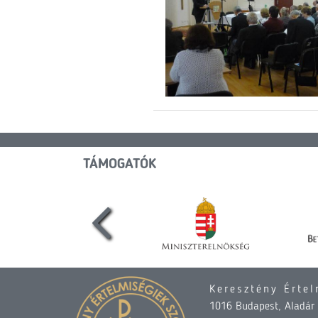
TÁMOGATÓK
Keresztény Értel
1016 Budapest, Aladár u