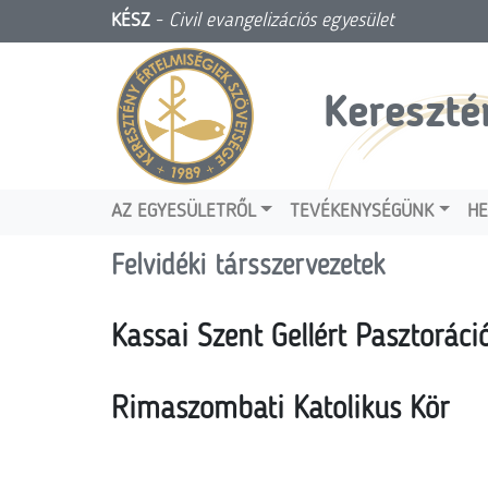
KÉSZ
-
Civil evangelizációs egyesület
Kereszté
AZ EGYESÜLETRŐL
TEVÉKENYSÉGÜNK
HE
Felvidéki társszervezetek
Kassai Szent Gellért Pasztoráci
Rimaszombati Katolikus Kör